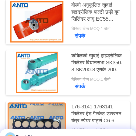
वोल्वो अनुकूलित खुदाई
हाइड्रोलिक बाल्टी छड़ी बूम
सिलिंडर लागू EC55
EC140 EC210 EC240
विनिमय योग्य MOQ:1 पीसी
EC290 EC360 EC460
संपर्क
कोबेलको खुदाई हाइड्रोलिक
सिलेंडर विधानसभा SK350-
8 SK200-8 एसके 200-6
एसके 250-5, लकड़ी के
विनिमय योग्य MOQ:1 पीसी
बॉक्स पैकिंग
संपर्क
176-3141 1763141
सिलेंडर हेड गैस्केट उत्खनन
यंत्र स्पेयर पार्ट्स C6.6
320D 320DL के लिए
40 USD / pcs MOQ:1 टुकड़ा
उपयुक्त