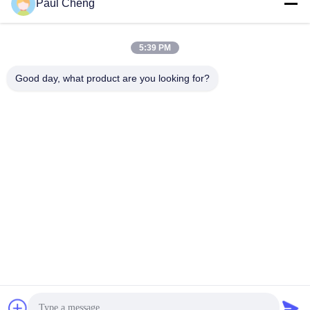
संपर्क
Paul Cheng
5:39 PM
लोकप्रिय श्रेणियां
सभी
Good day, what product are you looking for?
खुदाई स्पेयर पार्ट्स
खुदाई फाइनल ड्राइव
खुदाई स्विंग गियर
खुदाई इंजन भागों
खुदाई यात्रा मोटर
खुदाई स्विंग मोटर
खुदाई असर
खुदाई हाइड्रोलिक पम्प
सदस्यता लें