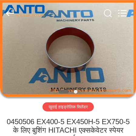
Guangzhou
Anto
Machinery
Parts
Co.,Ltd..
All
Rights
Reserved.
घर
उत्पादों
हमारे
बारे
में
खुदाई हाइड्रोलिक सिलेंडर
कारखाना
भ्रमण
0450506 EX400-5 EX450H-5 EX750-5
के लिए बुशिंग HITACHI एक्सकेवेटर स्पेयर