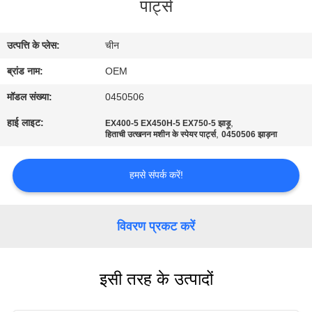
पार्ट्स
गुणवत्ता
नियंत्रण
उत्पत्ति के प्लेस:
चीन
ब्रांड नाम:
OEM
ब्लॉग
मॉडल संख्या:
0450506
साइटमैप
हाई लाइट:
,
EX400-5 EX450H-5 EX750-5 झाड़ू
,
हिताची उत्खनन मशीन के स्पेयर पार्ट्स
0450506 झाड़ना
गोपनीयता
हमसे संपर्क करें!
नीति
विवरण प्रकट करें
इसी तरह के उत्पादों