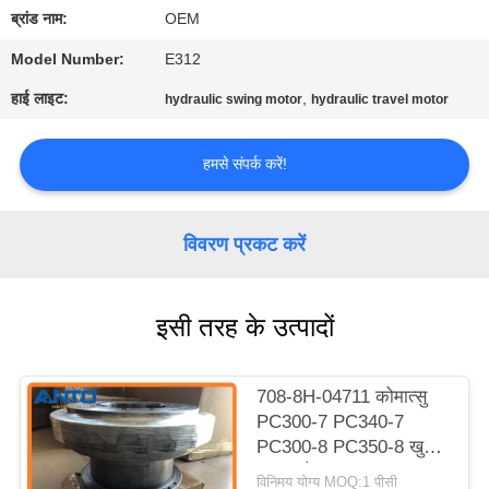
गुणवत्ता
ब्रांड नाम:
OEM
नियंत्रण
Model Number:
E312
हाई लाइट:
,
hydraulic swing motor
hydraulic travel motor
ब्लॉग
हमसे संपर्क करें!
साइटमैप
विवरण प्रकट करें
गोपनीयता
नीति
इसी तरह के उत्पादों
708-8H-04711 कोमात्सु
PC300-7 PC340-7
PC300-8 PC350-8 खुदाई
यात्रा मोटर प्रकरण
विनिमय योग्य MOQ:1 पीसी