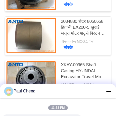
संपर्क
2034880 रोटर 8050658
हिताची EX200-5 खुदाई
यात्रा मोटर पार्ट्स पिस्टन
जूता
विनिमय योग्य MOQ:1 पीसी
संपर्क
XKAY-00965 Shaft
Casing HYUNDAI
Excavator Travel Motor
Parts Fit For R110-7
186 USD / pcs MOQ:1 टुकड़ा
R140LC-7 R210LC7
संपर्क
Paul Cheng
11:33 PM
लोकप्रिय श्रेणियां
सभी