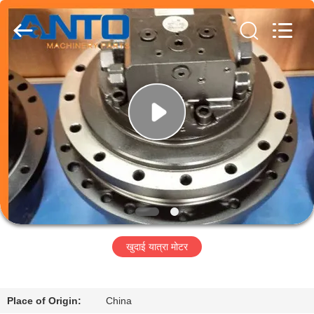
Guangzhou
Anto
Machinery
Parts
Co.,Ltd..
All
Rights
Reserved.
घर
उत्पादों
हमारे
बारे
में
खुदाई यात्रा मोटर
कारखाना
भ्रमण
Place of Origin:
China