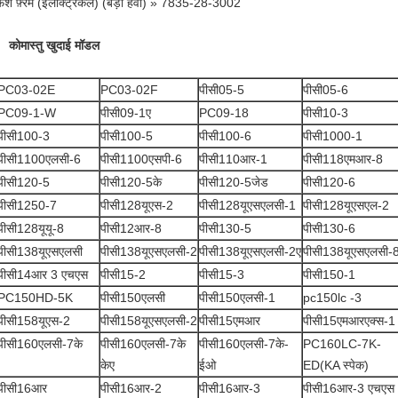
फर्श फ़्रेम (इलेक्ट्रिकल) (बड़ी हवा) » 7835-28-3002
कोमास्तु खुदाई मॉडल
PC03-02E
PC03-02F
पीसी05-5
पीसी05-6
PC09-1-W
पीसी09-1ए
PC09-18
पीसी10-3
पीसी100-3
पीसी100-5
पीसी100-6
पीसी1000-1
पीसी1100एलसी-6
पीसी1100एसपी-6
पीसी110आर-1
पीसी118एमआर-8
पीसी120-5
पीसी120-5के
पीसी120-5जेड
पीसी120-6
पीसी1250-7
पीसी128यूएस-2
पीसी128यूएसएलसी-1
पीसी128यूएसएल-2
पीसी128यूयू-8
पीसी12आर-8
पीसी130-5
पीसी130-6
पीसी138यूएसएलसी
पीसी138यूएसएलसी-2
पीसी138यूएसएलसी-2ए
पीसी138यूएसएलसी-
पीसी14आर 3 एचएस
पीसी15-2
पीसी15-3
पीसी150-1
PC150HD-5K
पीसी150एलसी
पीसी150एलसी-1
pc150lc -3
पीसी158यूएस-2
पीसी158यूएसएलसी-2
पीसी15एमआर
पीसी15एमआरएक्स-1
पीसी160एलसी-7के
पीसी160एलसी-7के
पीसी160एलसी-7के-
PC160LC-7K-
केए
ईओ
ED(KA स्पेक)
पीसी16आर
पीसी16आर-2
पीसी16आर-3
पीसी16आर-3 एचएस