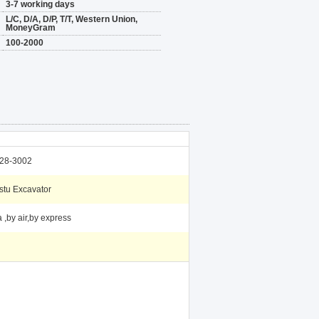
3-7 working days
L/C, D/A, D/P, T/T, Western Union,
MoneyGram
100-2000
28-3002
tu Excavator
 ,by air,by express