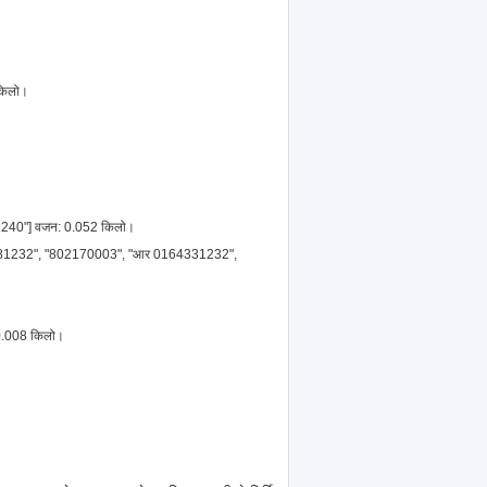
 किलो।
51240"] वजन: 0.052 किलो।
64381232", "802170003", "आर 0164331232",
 0.008 किलो।