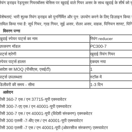
स्विंग ड्राइव रेड्यूसर गियरबॉक्स चेसिस पर खुदाई वाले गियर असर के साथ खुदाई के शीर्ष को घ
िशेषताएं: भारी शुल्क स्विंग ड्राइव को पुनर्निर्मित और पुन: उपयोग करने के लिए डिज़ाइन किया 
शामिल किया गया है: सूर्य गियर, ग्रह गियर, सुई असर, रोलर असर, वाहक, पिनियन शाफ्ट, पिनिय
विवरण पन्ना
खुदाई स्पेयर पार्ट्स का नाम
स्विंग reducer
उपकरण मॉडल
PC300-7
पार्ट्स श्रेणी
खुदाई स्विंग गियर
स्पेयर पार्ट्स हालत
एकदम नया
आदेश का MOQ (पीसीएस, एसईटी)
1
पार्ट्स उपलब्धता
स्टॉक में
डिलीवरी की समय - सीमा
1-3 दिन
आवेदन
पीसी 360-7 एस / एन 37715-यूपी एक्स्वावेटर
पीसी 300-7-एए एस / एन 40001-यूपी एक्स्वावेटर
पीसी 300-7 एस / एन 40001-यूपी (विदेशी संस्करण) एक्स्कवेटर
पीसी 300 एलसी -7-बीए एस / एन 40001-यूपी एक्स्वावेटर
पीसी 300 एलसी -7 एस / एन 40001-यूपी (ओवरसीज संस्करण) एक्स्वावेटर