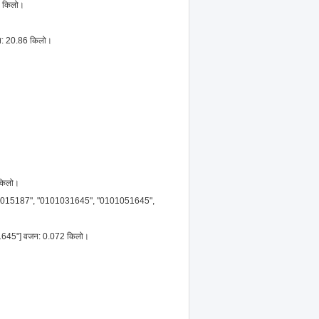
3 किलो।
न: 20.86 किलो।
 किलो।
 "801015187", "0101031645", "0101051645",
01645"] वजन: 0.072 किलो।