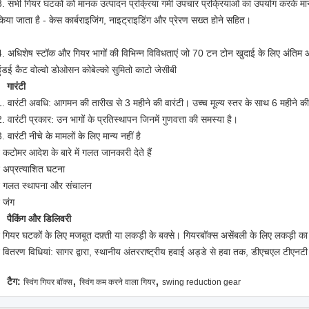
3. सभी गियर घटकों को मानक उत्पादन प्रक्रिया गर्मी उपचार प्रक्रियाओं का उपयोग करके मानक
किया जाता है - केस कार्बराइजिंग, नाइट्राइडिंग और प्रेरण सख्त होने सहित।
4. अधिशेष स्टॉक और गियर भागों की विभिन्न विविधताएं जो 70 टन टोन खुदाई के लिए अंतिम और
हुंडई कैट वोल्वो डोओसन कोबेल्को सुमितो काटो जेसीबी
गारंटी
1. वारंटी अवधि: आगमन की तारीख से 3 महीने की वारंटी। उच्च मूल्य स्तर के साथ 6 महीने 
. वारंटी प्रकार: उन भागों के प्रतिस्थापन जिनमें गुणवत्ता की समस्या है।
. वारंटी नीचे के मामलों के लिए मान्य नहीं है
 कटोमर आदेश के बारे में गलत जानकारी देते हैं
* अप्रत्याशित घटना
* गलत स्थापना और संचालन
* जंग
पैकिंग और डिलिवरी
* गियर घटकों के लिए मजबूत दफ़्ती या लकड़ी के बक्से। गियरबॉक्स असेंबली के लिए लकड़ी का
* वितरण विधियां: सागर द्वारा, स्थानीय अंतरराष्ट्रीय हवाई अड्डे से हवा तक, डीएचएल टीएनटी
,
,
टैग:
स्विंग गियर बॉक्स
स्विंग कम करने वाला गियर
swing reduction gear