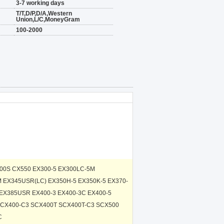
3-7 working days
T/T,D/P,D/A,Western
Union,L/C,MoneyGram
100-2000
00S CX550 EX300-5 EX300LC-5M
 EX345USR(LC) EX350H-5 EX350K-5 EX370-
EX385USR EX400-3 EX400-3C EX400-5
SCX400-C3 SCX400T SCX400T-C3 SCX500
C