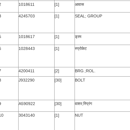
2
1018611
[1]
आवास
3
4245703
[1]
SEAL; GROUP
5
1018617
[1]
ड्रम
6
1028443
[1]
स्प्रोकेट
7
4200411
[2]
BRG.;ROL.
8
J932290
[30]
BOLT
9
A590922
[30]
वाशर;स्प्रिंग
10
3043140
[1]
NUT