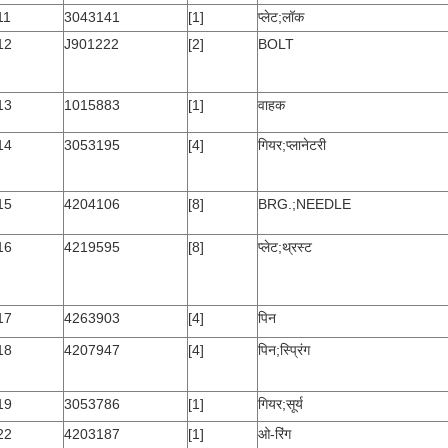
11
3043141
[1]
प्लेट;लॉक
12
J901222
[2]
BOLT
13
1015883
[1]
वाहक
14
3053195
[4]
गियर;प्लानेटरी
15
4204106
[8]
BRG.;NEEDLE
16
4219595
[8]
प्लेट;थ्रस्ट
17
4263903
[4]
पिन
18
4207947
[4]
पिन;स्प्रिंग
19
3053786
[1]
गियर;सूर्य
22
4203187
[1]
ओ-रिंग