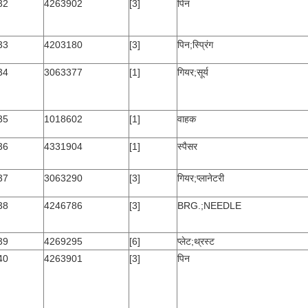
32
4263902
[3]
पिन
33
4203180
[3]
पिन;स्प्रिंग
34
3063377
[1]
गियर;सूर्य
35
1018602
[1]
वाहक
36
4331904
[1]
स्पैसर
37
3063290
[3]
गियर;प्लानेटरी
38
4246786
[3]
BRG.;NEEDLE
39
4269295
[6]
प्लेट;थ्रस्ट
40
4263901
[3]
पिन