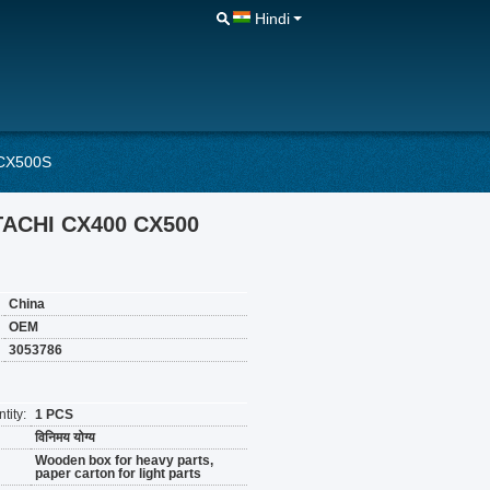
Hindi
R CX500S
ए HITACHI CX400 CX500
China
OEM
3053786
tity:
1 PCS
विनिमय योग्य
Wooden box for heavy parts,
paper carton for light parts