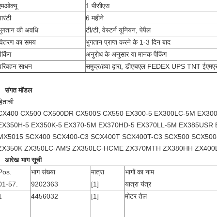
एमओक्यू
1 पीसीएस
वारंटी
6 महीने
भुगतान की अवधि
टी/टी, वेस्टर्न यूनियन, पेपैल
वितरण का समय
भुगतान प्राप्त करने के 1-3 दिन बाद
पैकिंग
अनुरोध के अनुसार या मानक पैकिंग
परिवहन साधन
समुद्र/हवा द्वारा, डीएचएल FEDEX UPS TNT ईएमए
संगत मॉडल
हिताची
CX400 CX500 CX500DR CX500S CX550 EX300-5 EX300LC-5M EX30
EX350H-5 EX350K-5 EX370-5M EX370HD-5 EX370LL-5M EX385USR E
MX5015 SCX400 SCX400-C3 SCX400T SCX400T-C3 SCX500 SCX500
ZX350K ZX350LC-AMS ZX350LC-HCME ZX370MTH ZX380HH ZX400
आरेख भाग सूची
Pos.
भाग संख्या
मात्रा
भागों का नाम
01-57.
9202363
[1]
यात्रा यंत्र
1
4456032
[1]
मोटर तेल