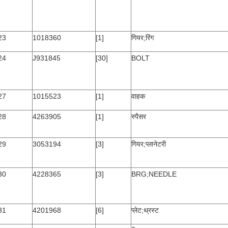
23
1018360
[1]
गियर;रिंग
24
J931845
[30]
BOLT
27
1015523
[1]
वाहक
28
4263905
[1]
स्पैसर
29
3053194
[3]
गियर;प्लानेटरी
30
4228365
[3]
BRG;NEEDLE
31
4201968
[6]
प्लेट;थ्रस्ट