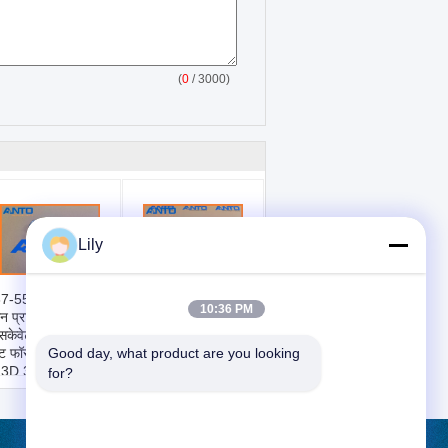
(
0
/ 3000)
Lily
7-5541 1375541
65.11101-7356
10:36 PM
न प्राइमिंग पंप
106675-466F ईंधन
सकेवेटर स्पेयर पार्ट्स
इंजेक्शन पंप DOOSAN
ट फॉर 311C 312C
MEGA 300-V के लिए
Good day, what product are you looking 
13D 314C
खुदाई मशीन स्पेयर पार्ट्स
for?