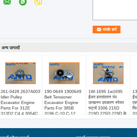
अन्य उत्पादों
261-0428 2637A003
190-0649 1900649
1W-1695 1w1695
13
Idler Pulley
Belt Tensioner
ईंधन हस्तांतरण पंप
ईंध
Excavator Engine
Excavator Engine
उत्खनन उपकरण स्पेयर
एक्
Parts For 312E
Parts For 385B
पार्ट्स 3306 215D
फि
313D2 C4.4 3054C
3196 C-10 C-12
219D 225D 229D के
3
C6.6
C18 C7 C9
लिए उपयुक्त