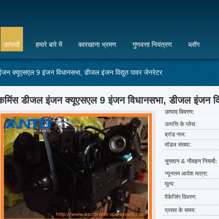
उत्पादों
हमारे बारे में
कारखाना भ्रमण
गुणवत्ता नियंत्रण
ब्लॉग
ंजन क्यूएसएल 9 इंजन विधानसभा, डीजल इंजन विद्युत पावर जेनरेटर
कमिंस डीजल इंजन क्यूएसएल 9 इंजन विधानसभा, डीजल इंजन विद्
उत्पाद विवरण:
उत्पत्ति के प्लेस:
ब्रांड नाम:
मॉडल संख्या:
भुगतान & नौवहन नियमों:
न्यूनतम आदेश मात्रा:
मूल्य:
पैकेजिंग विवरण:
प्रसव के समय: