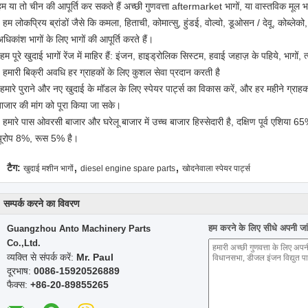
हम या तो चीन की आपूर्ति कर सकते हैं अच्छी गुणवत्ता aftermarket भागों, या वास्तविक मूल 
- हम लोकप्रिय ब्रांडों जैसे कि कमला, हिताची, कोमात्सु, हुंडई, वोल्वो, डूओसन / देवू, कोब्ल
धिकांश भागों के लिए भागों की आपूर्ति करते हैं।
हम पूरे खुदाई भागों रेंज में माहिर हैं: इंजन, हाइड्रोलिक सिस्टम, हवाई जहाज़ के पहिये, भागों, त
- हमारी बिक्री अवधि हर ग्राहकों के लिए कुशल सेवा प्रदान करती है
-हमारे पुराने और नए खुदाई के मॉडल के लिए स्पेयर पार्ट्स का विकास करें, और हर महीने ग्राह
बाजार की मांग को पूरा किया जा सके।
- हमारे पास ओवरसी बाजार और घरेलू बाजार में उच्च बाजार हिस्सेदारी है, दक्षिण पूर्व एशिया 
यूरोप 8%, रूस 5% है।
,
,
टैग:
खुदाई मशीन भागों
diesel engine spare parts
खोदनेवाला स्पेयर पार्ट्स
सम्पर्क करने का विवरण
हम करने के लिए सीधे अपनी जांच
Guangzhou Anto Machinery Parts
Co.,Ltd.
व्यक्ति से संपर्क करें:
Mr. Paul
दूरभाष:
0086-15920526889
फैक्स:
+86-20-89855265