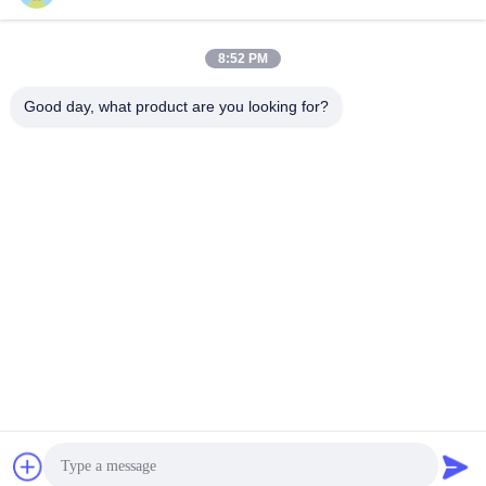
8:52 PM
लोकप्रिय श्रेणियां
सभी
Good day, what product are you looking for?
खुदाई स्पेयर पार्ट्स
खुदाई फाइनल ड्राइव
खुदाई स्विंग गियर
खुदाई इंजन भागों
खुदाई यात्रा मोटर
खुदाई स्विंग मोटर
खुदाई असर
खुदाई हाइड्रोलिक पम्प
सदस्यता लें