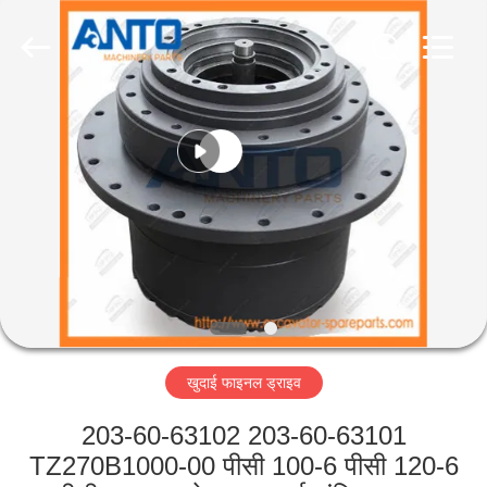
Guangzhou
Anto
Machinery
Parts
Co.,Ltd..
All
Rights
Reserved.
घर
उत्पादों
हमारे
बारे
में
खुदाई फाइनल ड्राइव
कारखाना
भ्रमण
203-60-63102 203-60-63101
TZ270B1000-00 पीसी 100-6 पीसी 120-6