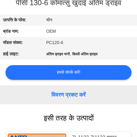
पीसी 130-6 कोमात्सु खुदाई अंतिम ड्राइव
गुणवत्ता
नियंत्रण
उत्पत्ति के प्लेस:
चीन
ब्रांड नाम:
OEM
ब्लॉग
मॉडल संख्या:
PC120-6
साइटमैप
हाई लाइट:
,
अंतिम ड्राइव भागों
बिल्ली अंतिम ड्राइव
गोपनीयता
हमसे संपर्क करें!
नीति
विवरण प्रकट करें
इसी तरह के उत्पादों