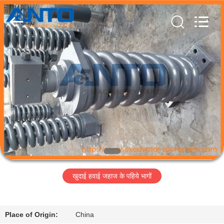
Guangzhou
Anto
Machinery
Parts
Co.,Ltd..
All
Rights
Reserved.
घर
उत्पादों
हमारे
बारे
में
खुदाई हवाई जहाज के पहिये भागों
कारखाना
भ्रमण
Place of Origin:
China