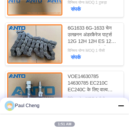
विनिमय योग्य MOQ:1 टुकड़ा
संपर्क
6G1633 6G-1633 चेन
उत्खनन अंडरकैरेज पार्ट्स
12G 12H 12H ES 12H
NA 12K 130G के लिए
विनिमय योग्य MOQ:1 पीसी
संपर्क
VOE14630785
14630785 EC210C
EC240C के लिए वाल्व
उत्खनन मशीन के अंडरवियर
विनिमय योग्य MOQ:1 पीसी
पार्ट्स
संपर्क
Paul Cheng
1:51 AM