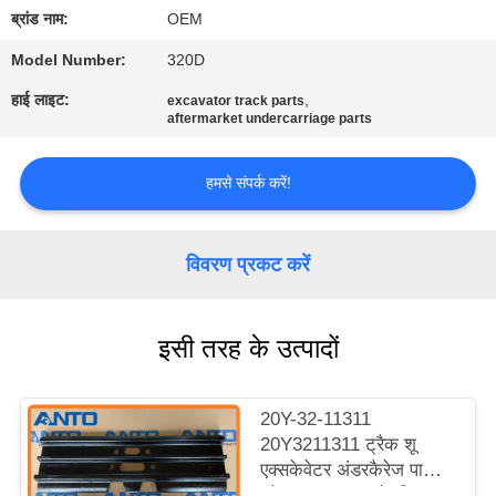
गुणवत्ता
ब्रांड नाम:
OEM
नियंत्रण
Model Number:
320D
हाई लाइट:
,
excavator track parts
ब्लॉग
aftermarket undercarriage parts
हमसे संपर्क करें!
साइटमैप
गोपनीयता
विवरण प्रकट करें
नीति
इसी तरह के उत्पादों
20Y-32-11311
20Y3211311 ट्रैक शू
एक्सकेवेटर अंडरकैरेज पार्ट्स
कोमात्सु PC150 के लिए