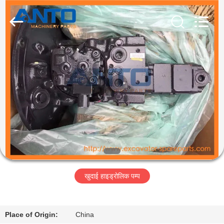
Guangzhou
Anto
Machinery
Parts
Co.,Ltd..
All
Rights
Reserved.
घर
उत्पादों
हमारे
बारे
में
खुदाई हाइड्रोलिक पम्प
कारखाना
भ्रमण
Place of Origin:
China