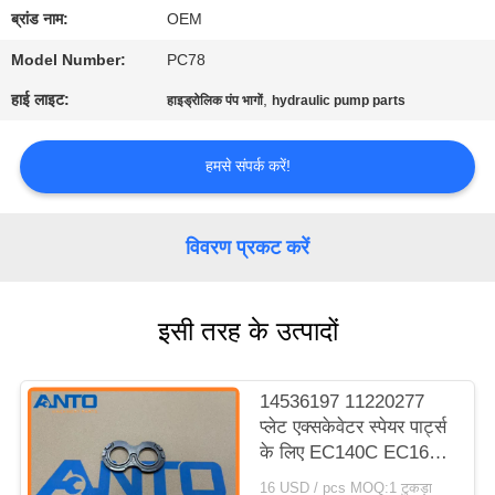
गुणवत्ता
ब्रांड नाम:
OEM
नियंत्रण
Model Number:
PC78
हाई लाइट:
,
हाइड्रोलिक पंप भागों
hydraulic pump parts
ब्लॉग
हमसे संपर्क करें!
साइटमैप
विवरण प्रकट करें
गोपनीयता
नीति
इसी तरह के उत्पादों
14536197 11220277
प्लेट एक्सकेवेटर स्पेयर पार्ट्स
के लिए EC140C EC160C
EC180C EC210B
16 USD / pcs MOQ:1 टुकड़ा