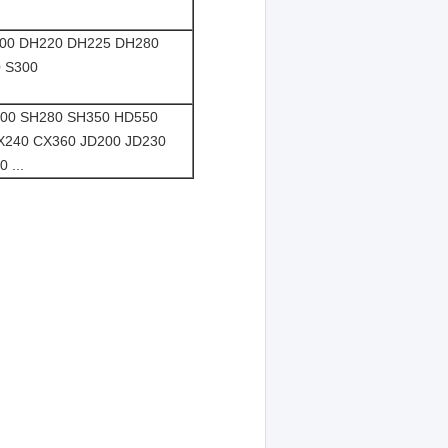
00 DH220 DH225 DH280
 S300
200 SH280 SH350 HD550
X240 CX360 JD200 JD230
 ...