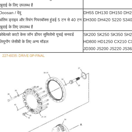
खुदाई के लिए उपलब्ध है
Doosan / देवू
DH55 DH130 DH150 DH2
अंतिम ड्राइव और स्विंग गियरबॉक्स हुंडई 5 टन से 40 टन
DH300 DH420 S220 S340
खुदाई के लिए उपलब्ध है
कोबेल्को काटो केस जॉन डीयर सुमितोमो यूचई सनवर्ड
SK200 SK250 SK350 SH
लियूगोंग जेसीबी के लिए अन्य मॉडल
HD800 HD1250 CX210 C
JD300 JS200 JS220 JS360