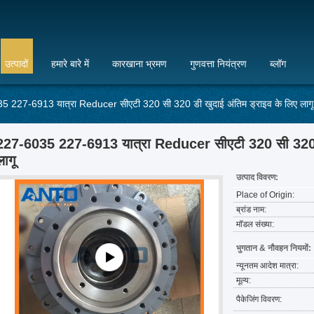
उत्पादों
हमारे बारे में
कारखाना भ्रमण
गुणवत्ता नियंत्रण
ब्लॉग
 227-6913 यात्रा Reducer सीएटी 320 सी 320 डी खुदाई अंतिम ड्राइव के लिए लागू
227-6035 227-6913 यात्रा Reducer सीएटी 320 सी 320 डी
लागू
उत्पाद विवरण:
Place of Origin:
ब्रांड नाम:
मॉडल संख्या:
भुगतान & नौवहन नियमों:
न्यूनतम आदेश मात्रा:
मूल्य:
पैकेजिंग विवरण: