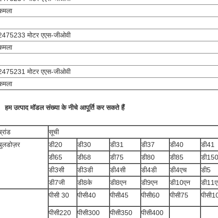
कमला
2475233 मोटर एएस-जीओवी
कमला
2475231 मोटर एएस-जीओवी
कमला
हम उत्पाद मॉडल संख्या के नीचे आपूर्ति कर सकते हैं
ब्रांड
सूची
बुलडोज़र
डी20
डी30
डी31
डी37
डी40
डी41
डी65
डी68
डी75
डी80
डी85
डी15
डी3सी
डी3डी
डी4सी
डी4डी
डी4एच
डी5
डी7जी
डी8के
डी8एन
डी9एन
डी10एन
डी11ए
पीसी 30
पीसी40
पीसी45
पीसी60
पीसी75
पीसी1
पीसी220
पीसी300
पीसी350
पीसी400