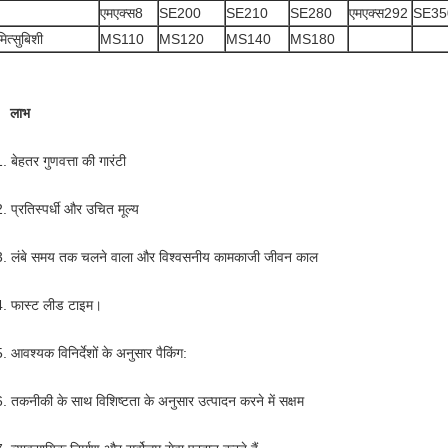
एमएक्स8
SE200
SE210
SE280
एमएक्स292
SE35
मित्सुबिशी
MS110
MS120
MS140
MS180
लाभ
. बेहतर गुणवत्ता की गारंटी
. प्रतिस्पर्धी और उचित मूल्य
3. लंबे समय तक चलने वाला और विश्वसनीय कामकाजी जीवन काल
4. फास्ट लीड टाइम।
. आवश्यक विनिर्देशों के अनुसार पैकिंग:
6. तकनीकी के साथ विशिष्टता के अनुसार उत्पादन करने में सक्षम