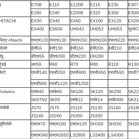
इ
E70B
E110
E120B
E215
E235
E307
E180
E240
E200B
E320
E300
E300
HITACHI
EX30
EX40
EX60
EX100
EX120
EX20
EX400
EX600
UH043
UH052
UH053
यूएच0
फिएट-Hitachi
एफएच120
एफएच130
एफएच150
एफएच200
एफएच220
एफएच
वोल्वो
ईसी55
ईसी130
ईसी150
ईसी200
ईसी210
ईसी2
देवू
डीएच55
डीएच200
डीएच220
DH280
हुंडई
आर55
R60
R70
R80
R110
R130
केटो
एचडी140
एचडी250
एचडी400
एचडी450
एचडी550
एचडी
एचडी900
एचडी1220
एचडी1250
Kobelco
एसके40
एसके60
SK100
SK120
SK200
SK22
SK07N2
SK09
एसके12
एसके14
एसके300
SK31
जेसीबी
JS70
JS75
JS110
JS130
JS160
JS18
JS240
JS260
JS300
JS330
सुमितोमो
एसएच70
एसएच100
एसएच120
SH160
SH200
SH26
एसएच340
एलएस2650
LS2800
LS3400
LS4300