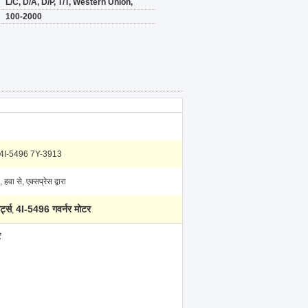
L/C, D/A, D/P, T/T, Western Union,
100-2000
4I-5496 7Y-3913
ा, हवा से, एक्सप्रेस द्वारा
्ट्स
4I-5496 गवर्नर मोटर
,
र