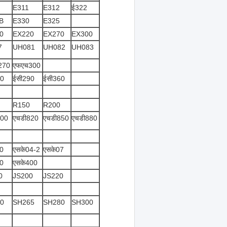
E311
E312
ई322
B
E330
E325
0
EX220
EX270
EX300
7
UH081
UH082
UH083
270
एफएच300
40
ईसी290
ईसी360
R150
R200
700
एचडी820
एचडी850
एचडी880
0
एसके04-2
एसके07
0
एसके400
0
JS200
JS220
0
SH265
SH280
SH300