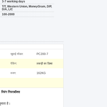
3-7 working days
T/T, Western Union, MoneyGram, D/P,
D/A, L/C
100-2000
खुदाई मॉडल:
PC200-7
पैकिंग:
लकड़ी का डिब्बा
वजन:
162KG
विंग गियरबॉक्स
ुमाता है।