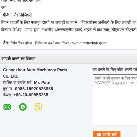
* गलत स्थापना और संचालन
* जंग
पैकिंग और डिलिवरी
* गियर घटकों के लिए मजबूत दफ़्ती या लकड़ी के बक्से। गियरबॉक्स असेंबली के लिए लकड़ी का
* वितरण विधियां: सागर द्वारा, स्थानीय अंतरराष्ट्रीय हवाई अड्डे से हवा तक, डीएचएल टीएनटी
,
,
टैग:
स्विंग गियर बॉक्स
स्विंग कम करने वाला गियर
swing reduction gear
सम्पर्क करने का विवरण
हम करने के लिए सीधे अपनी जांच
Guangzhou Anto Machinery Parts
Co.,Ltd.
व्यक्ति से संपर्क करें:
Mr. Paul
दूरभाष:
0086-15920526889
फैक्स:
+86-20-89855265