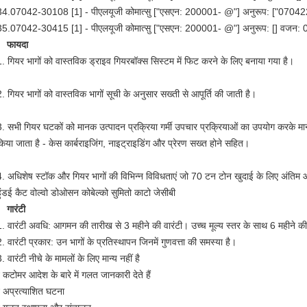
34.07042-30108 [1] - पीएलयूजी कोमात्सु ["एसएन: 200001- @"] अनुरूप: ["070
35.07042-30415 [1] - पीएलयूजी कोमात्सु ["एसएन: 200001- @"] अनुरूप: [] वजन:
फायदा
1. गियर भागों को वास्तविक ड्राइव गियरबॉक्स सिस्टम में फिट करने के लिए बनाया गया है।
2. गियर भागों को वास्तविक भागों सूची के अनुसार सख्ती से आपूर्ति की जाती है।
3. सभी गियर घटकों को मानक उत्पादन प्रक्रिया गर्मी उपचार प्रक्रियाओं का उपयोग करके मानक
किया जाता है - केस कार्बराइजिंग, नाइट्राइडिंग और प्रेरण सख्त होने सहित।
4. अधिशेष स्टॉक और गियर भागों की विभिन्न विविधताएं जो 70 टन टोन खुदाई के लिए अंतिम और
हुंडई कैट वोल्वो डोओसन कोबेल्को सुमितो काटो जेसीबी
गारंटी
1. वारंटी अवधि: आगमन की तारीख से 3 महीने की वारंटी। उच्च मूल्य स्तर के साथ 6 महीने 
. वारंटी प्रकार: उन भागों के प्रतिस्थापन जिनमें गुणवत्ता की समस्या है।
. वारंटी नीचे के मामलों के लिए मान्य नहीं है
 कटोमर आदेश के बारे में गलत जानकारी देते हैं
* अप्रत्याशित घटना